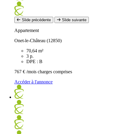
Slide précédente
Slide suivante
Appartement
Onet-le-Château (12850)
70,64 m²
3 p.
DPE : B
767 €
/mois charges comprises
Accéder à l'annonce