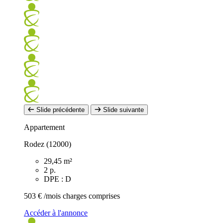
Slide précédente
Slide suivante
Appartement
Rodez (12000)
29,45 m²
2 p.
DPE : D
503 €
/mois charges comprises
Accéder à l'annonce