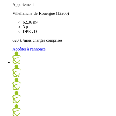
Appartement
Villefranche-de-Rouergue (12200)
62,36 m²
3 p.
DPE : D
620 €
/mois charges comprises
Accéder à l'annonce